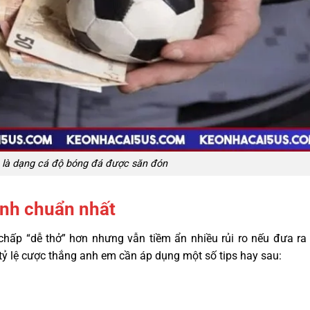
là dạng cá độ bóng đá được săn đón
anh chuẩn nhất
hấp “dễ thở” hơn nhưng vẫn tiềm ẩn nhiều rủi ro nếu đưa ra
tỷ lệ cược thắng anh em cần áp dụng một số tips hay sau: