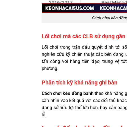
Cách chơi kèo đồng
Lối chơi mà các CLB sử dụng gần
Lối chơi trong trận đấu quyết định tới 
nghiên cứu kỹ chiến thuật các bên đang ư
tấn công với hàng tiền đạo, trung vệ t
phương.
Phân tích kỹ khả năng ghi bàn
Cách chơi kèo đồng banh
theo khả năng g
cần nhìn vào kết quả với các đối thủ khá
đang sở hữu lợi thế lớn hơn, hay cân bằn
lỗ.