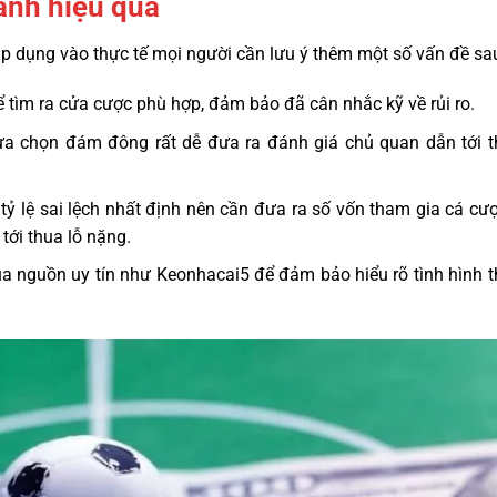
anh hiệu quả
p dụng vào thực tế mọi người cần lưu ý thêm một số vấn đề sa
 tìm ra cửa cược phù hợp, đảm bảo đã cân nhắc kỹ về rủi ro.
ựa chọn đám đông rất dễ đưa ra đánh giá chủ quan dẫn tới 
ỷ lệ sai lệch nhất định nên cần đưa ra số vốn tham gia cá cư
tới thua lỗ nặng.
a nguồn uy tín như Keonhacai5 để đảm bảo hiểu rõ tình hình 