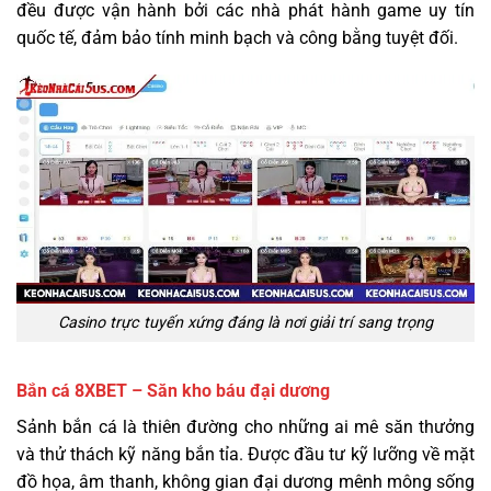
đều được vận hành bởi các nhà phát hành game uy tín
quốc tế, đảm bảo tính minh bạch và công bằng tuyệt đối.
Casino trực tuyến xứng đáng là nơi giải trí sang trọng
Bắn cá 8XBET – Săn kho báu đại dương
Sảnh bắn cá là thiên đường cho những ai mê săn thưởng
và thử thách kỹ năng bắn tỉa. Được đầu tư kỹ lưỡng về mặt
đồ họa, âm thanh, không gian đại dương mênh mông sống