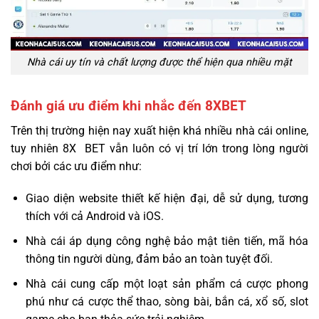
Nhà cái uy tín và chất lượng được thể hiện qua nhiều mặt
Đánh giá ưu điểm khi nhắc đến 8XBET
Trên thị trường hiện nay xuất hiện khá nhiều nhà cái online,
tuy nhiên 8X BET vẫn luôn có vị trí lớn trong lòng người
chơi bởi các ưu điểm như:
Giao diện website thiết kế hiện đại, dễ sử dụng, tương
thích với cả Android và iOS. ​
Nhà cái áp dụng công nghệ bảo mật tiên tiến, mã hóa
thông tin người dùng, đảm bảo an toàn tuyệt đối.
Nhà cái cung cấp một loạt sản phẩm cá cược phong
phú như cá cược thể thao, sòng bài, bắn cá, xổ số, slot