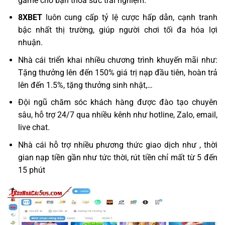
game cho bạn thỏa sức trải nghiệm.
8XBET
luôn cung cấp tỷ lệ cược hấp dẫn, cạnh tranh
bậc nhất thị trường, giúp người chơi tối đa hóa lợi
nhuận.
Nhà cái triển khai nhiều chương trình khuyến mãi như:​
Tặng thưởng lên đến 150% giá trị nạp đầu tiên, hoàn trả
lên đến 1.5%, tặng thưởng sinh nhật,…
Đội ngũ chăm sóc khách hàng được đào tạo chuyên
sâu, hỗ trợ 24/7 qua nhiều kênh như hotline, Zalo, email,
live chat. ​
Nhà cái hỗ trợ nhiều phương thức giao dịch như , thời
gian nạp tiền gần như tức thời, rút tiền chỉ mất từ 5 đến
15 phút