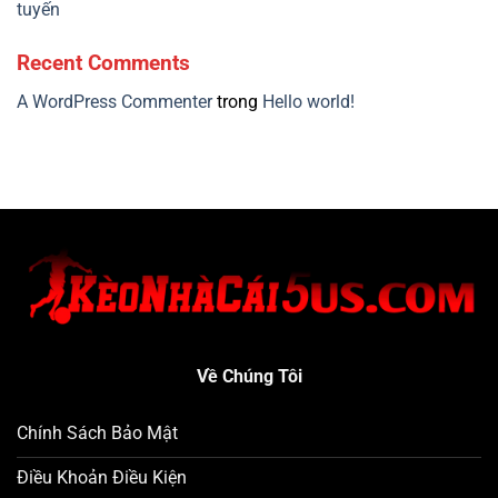
tuyến
Recent Comments
A WordPress Commenter
trong
Hello world!
Về Chúng Tôi
Chính Sách Bảo Mật
Điều Khoản Điều Kiện