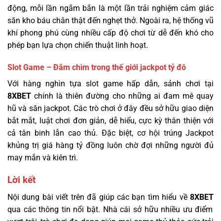
động, mỗi lần ngắm bắn là một lần trải nghiệm cảm giác
săn kho báu chân thật đến nghẹt thở. Ngoài ra, hệ thống vũ
khí phong phú cùng nhiều cấp độ chơi từ dễ đến khó cho
phép bạn lựa chọn chiến thuật linh hoạt.
Slot Game – Đắm chìm trong thế giới jackpot tỷ đô
Với hàng nghìn tựa slot game hấp dẫn, sảnh chơi tại
8XBET
chính là thiên đường cho những ai đam mê quay
hũ và săn jackpot. Các trò chơi ở đây đều sở hữu giao diện
bắt mắt, luật chơi đơn giản, dễ hiểu, cực kỳ thân thiện với
cả tân binh lẫn cao thủ. Đặc biệt, cơ hội trúng Jackpot
khủng trị giá hàng tỷ đồng luôn chờ đợi những người đủ
may mắn và kiên trì.
Lời kết
Nội dung bài viết trên đã giúp các bạn tìm hiểu về
8XBET
qua các thông tin nổi bật. Nhà cái sở hữu nhiều ưu điểm