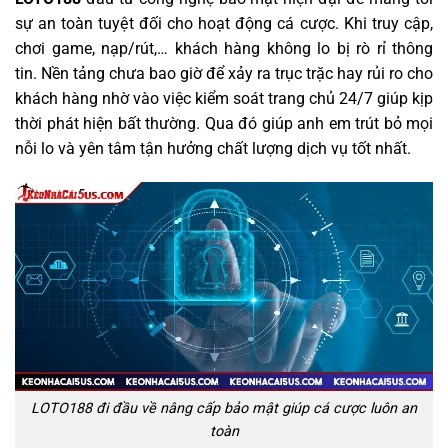
sự an toàn tuyệt đối cho hoạt động cá cược. Khi truy cập,
chơi game, nạp/rút,… khách hàng không lo bị rò rỉ thông
tin. Nền tảng chưa bao giờ để xảy ra trục trặc hay rủi ro cho
khách hàng nhờ vào việc kiểm soát trang chủ 24/7 giúp kịp
thời phát hiện bất thường. Qua đó giúp anh em trút bỏ mọi
nỗi lo và yên tâm tận hưởng chất lượng dịch vụ tốt nhất.
LOTO188 đi đầu về nâng cấp bảo mật giúp cá cược luôn an
toàn