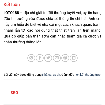
Kết luận
LOTO188
– địa chỉ giải trí đổi thưởng tuyệt vời, uy tín hàng
đầu thị trường vừa được chia sẻ thông tin chi tiết. Anh em
hãy tìm hiểu để biết về nhà cái một cách khách quan, tránh
nhầm lẫn tới các nội dung thất thiệt tràn lan trên mạng.
Qua đó giúp bản thân sớm cân nhắc tham gia cá cược và
nhận thưởng thắng lớn.
Bài viết này được đăng trong
Nhà cái uy tín
. Đánh dấu
liên kết thường trực
.
SEO