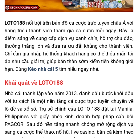
LOTO188
nổi trội trên bản đồ cá cược trực tuyến châu Á với
hàng triệu thành viên tham gia cá cược mỗi ngày. Đây là
điểm sáng về cung cấp dịch vụ xanh chín, hỗ trợ chu đáo,
thưởng thắng lớn và đưa ra ưu đãi khủng cho thành viên.
Chỉ cần gia nhập hệ thống khách hàng có thể thỏa mãn tối
đa nhu cầu giải trí, giúp bản thân sớm kiếm tiền không giới
hạn. Cùng
Kèo nhà cái 5
tìm hiểu ngay nhé.
Khái quát về LOTO188
Nhà cái thành lập vào năm 2013, đánh dấu bước khởi đầu
với tư cách là một nền tảng cá cược trực tuyến chuyên về
lô đề và xổ số. Trụ sở chính của LOTO 188 đặt tại Manila,
Philippines với giấy phép kinh doanh hợp pháp cấp bởi
PAGCOR. Sau đó nền tẩng nhanh chóng mở rộng dịch vụ
sang cá cược thể thao, nổ hũ, live casino, bắn cá kèm theo