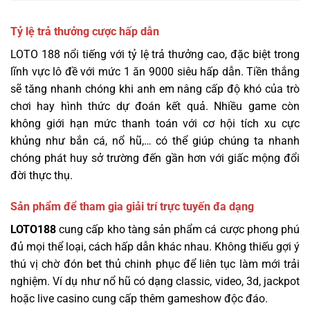
Tỷ lệ trả thưởng cược hấp dẫn
LOTO 188 nổi tiếng với tỷ lệ trả thưởng cao, đặc biệt trong
lĩnh vực lô đề với mức 1 ăn 9000 siêu hấp dẫn. Tiền thắng
sẽ tăng nhanh chóng khi anh em nâng cấp độ khó của trò
chơi hay hình thức dự đoán kết quả. Nhiều game còn
không giới hạn mức thanh toán với cơ hội tích xu cực
khủng như bắn cá, nổ hũ,… có thể giúp chúng ta nhanh
chóng phát huy sở trường đến gần hơn với giấc mộng đổi
đời thực thụ.
Sản phẩm để tham gia giải trí trực tuyến đa dạng
LOTO188
cung cấp kho tàng sản phẩm cá cược phong phú
đủ mọi thể loại, cách hấp dẫn khác nhau. Không thiếu gợi ý
thú vị chờ đón bet thủ chinh phục để liên tục làm mới trải
nghiệm. Ví dụ như nổ hũ có dạng classic, video, 3d, jackpot
hoặc live casino cung cấp thêm gameshow độc đáo.