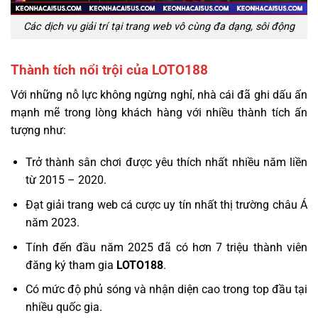
Các dịch vụ giải trí tại trang web vô cùng đa dạng, sôi động
Thành tích nổi trội của LOTO188
Với những nỗ lực không ngừng nghỉ, nhà cái đã ghi dấu ấn
mạnh mẽ trong lòng khách hàng với nhiều thành tích ấn
tượng như:
Trở thành sân chơi được yêu thích nhất nhiều năm liền
từ 2015 – 2020.
Đạt giải trang web cá cược uy tín nhất thị trường châu Á
năm 2023.
Tính đến đầu năm 2025 đã có hơn 7 triệu thành viên
đăng ký tham gia
LOTO188
.
Có mức độ phủ sóng và nhận diện cao trong top đầu tại
nhiều quốc gia.